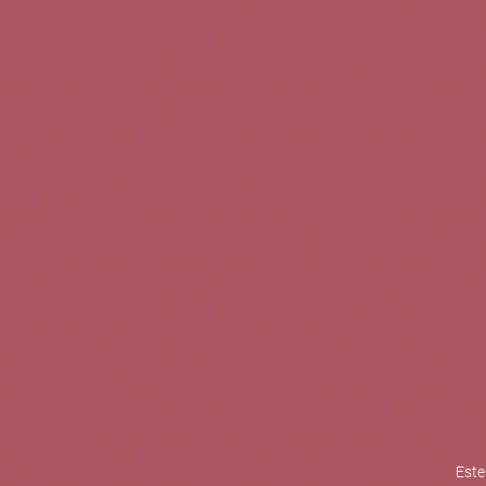
TINTOS
BLANCOS
ROSADOS
CAVAS
5b Creatividad y contenidos SL 
la competitividad de las PYMES,
mejorar su posicionamiento comp
XPANDE de la Cámara de Comer
Contacta con nosotros
Este