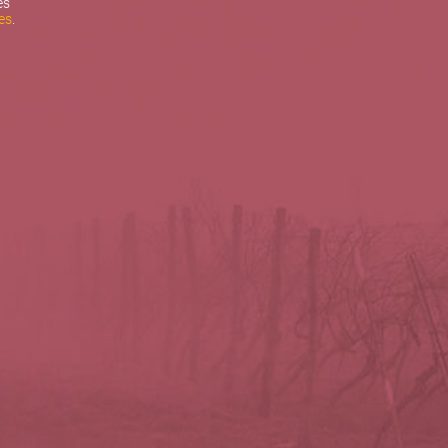
es
es
.