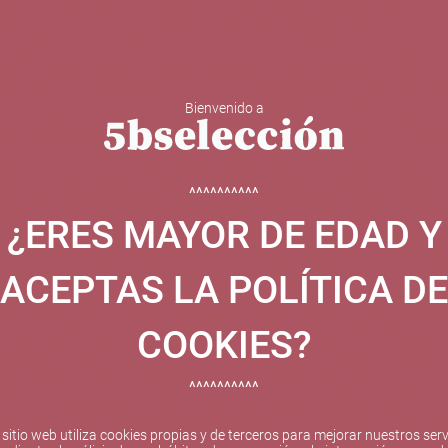
Bienvenido a
 Y ESPUMOSOS
OTROS
CATAS
EVENTOS
BODEGA
^^^^^^^^^^
¿ERES MAYOR DE EDAD Y
ha sido beneficiaria de Fondos Europeos, cuyo objetivo el refuer
 y gracias al cual ha puesto en marcha un Plan de Internacional
ACEPTAS LA POLÍTICA DE
etitivo en el exterior durante el año 2025. Para ello ha conta
cio de Valencia. #EuropaSeSiente
COOKIES?
^^^^^^^^^^
Pago seguro
 sitio web utiliza cookies propias y de terceros para mejorar nuestros serv