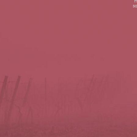
m
De lunes a viernes de 10:00 h a 19:00 h
so
Teléfono de contacto:
+34 963 52 51 51
Correo electrónico:
info@5bseleccion.es
Nuestra filosofía
Preguntas frecuentes
Condiciones de uso