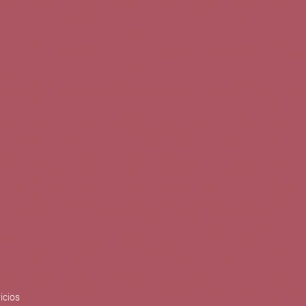
0
Buscar
Tu cuenta
Cesta
S
BLOG
PUBLICACIONES
ENOPLANES
zo del crecimiento sostenible y
ización con el objetivo de
do con el apoyo del Programa
Síguenos en redes
icios