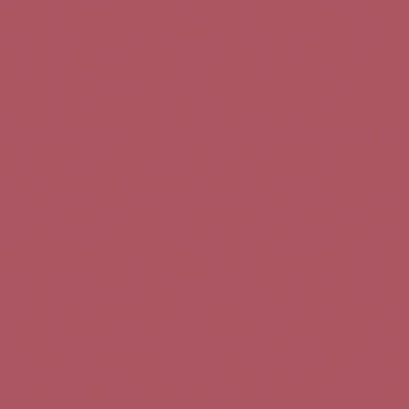
Teléfono de contacto:
+34 963 52 51 51
Correo electrónico:
info@5bseleccion.es
Nuestra filosofía
Preguntas frecuentes
Condiciones de uso
Pago seguro