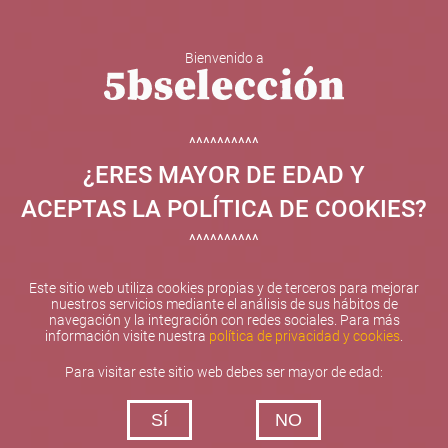
Bienvenido a
5b Creatividad y contenidos SL ha sido beneficiaria de
Fondos Europeos, cuyo objetivo el refuerzo del
crecimiento sostenible y la competitividad de las PYMES,
^^^^^^^^^^
y gracias al cual ha puesto en marcha un Plan de
¿ERES MAYOR DE EDAD Y
Internacionalización con el objetivo de mejorar su
posicionamiento competitivo en el exterior durante el año
ACEPTAS LA POLÍTICA DE COOKIES?
2025. Para ello ha contado con el apoyo del Programa
XPANDE de la Cámara de Comercio de Valencia.
^^^^^^^^^^
#EuropaSeSiente
Este sitio web utiliza cookies propias y de terceros para mejorar
nuestros servicios mediante el análisis de sus hábitos de
navegación y la integración con redes sociales. Para más
información visite nuestra
política de privacidad y cookies
.
Contacta con nosotros
Para visitar este sitio web debes ser mayor de edad:
De lunes a viernes de 10:00 h a 19:00 h
SÍ
NO