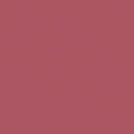
Teléfono de contacto:
+34 963 52 51 51
Correo electrónico:
info@5bseleccion.es
Nuestra filosofía
Preguntas frecuentes
Condiciones de uso
Pago seguro