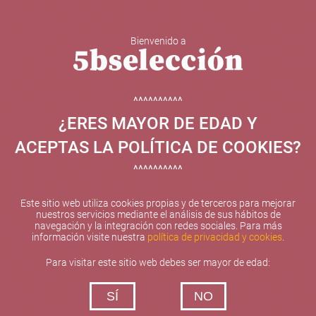
Bienvenido a
5b Creatividad y contenidos SL ha sido beneficiaria de
Fondos Europeos, cuyo objetivo el refuerzo del
crecimiento sostenible y la competitividad de las PYMES,
^^^^^^^^^^
y gracias al cual ha puesto en marcha un Plan de
¿ERES MAYOR DE EDAD Y
Internacionalización con el objetivo de mejorar su
posicionamiento competitivo en el exterior durante el año
ACEPTAS LA POLÍTICA DE COOKIES?
2025. Para ello ha contado con el apoyo del Programa
XPANDE de la Cámara de Comercio de Valencia.
^^^^^^^^^^
#EuropaSeSiente
Este sitio web utiliza cookies propias y de terceros para mejorar
nuestros servicios mediante el análisis de sus hábitos de
navegación y la integración con redes sociales. Para más
información visite nuestra
política de privacidad y cookies
.
Contacta con nosotros
Para visitar este sitio web debes ser mayor de edad:
De lunes a viernes de 10:00 h a 19:00 h
SÍ
NO