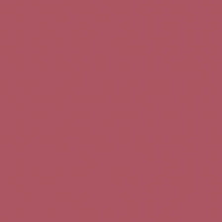
Teléfono de contacto:
+34 963 52 51 51
Correo electrónico:
info@5bseleccion.es
Nuestra filosofía
Preguntas frecuentes
Condiciones de uso
Pago seguro