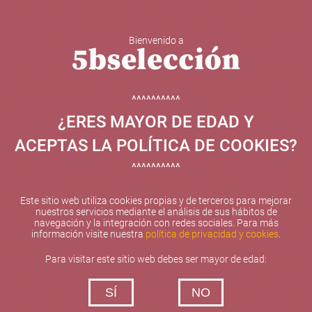
Bienvenido a
5b Creatividad y contenidos SL ha sido beneficiaria de
Fondos Europeos, cuyo objetivo el refuerzo del
crecimiento sostenible y la competitividad de las PYMES,
^^^^^^^^^^
y gracias al cual ha puesto en marcha un Plan de
¿ERES MAYOR DE EDAD Y
Internacionalización con el objetivo de mejorar su
posicionamiento competitivo en el exterior durante el año
ACEPTAS LA POLÍTICA DE COOKIES?
2025. Para ello ha contado con el apoyo del Programa
XPANDE de la Cámara de Comercio de Valencia.
^^^^^^^^^^
#EuropaSeSiente
Este sitio web utiliza cookies propias y de terceros para mejorar
nuestros servicios mediante el análisis de sus hábitos de
navegación y la integración con redes sociales. Para más
información visite nuestra
política de privacidad y cookies
.
Contacta con nosotros
Para visitar este sitio web debes ser mayor de edad:
De lunes a viernes de 10:00 h a 19:00 h
SÍ
NO