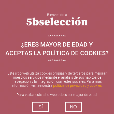
Bienvenido a
5b Creatividad y contenidos SL ha sido beneficiaria de
Fondos Europeos, cuyo objetivo el refuerzo del
crecimiento sostenible y la competitividad de las PYMES,
^^^^^^^^^^
y gracias al cual ha puesto en marcha un Plan de
¿ERES MAYOR DE EDAD Y
Internacionalización con el objetivo de mejorar su
posicionamiento competitivo en el exterior durante el año
ACEPTAS LA POLÍTICA DE COOKIES?
2025. Para ello ha contado con el apoyo del Programa
XPANDE de la Cámara de Comercio de Valencia.
^^^^^^^^^^
#EuropaSeSiente
Este sitio web utiliza cookies propias y de terceros para mejorar
nuestros servicios mediante el análisis de sus hábitos de
navegación y la integración con redes sociales. Para más
información visite nuestra
política de privacidad y cookies
.
Contacta con nosotros
Para visitar este sitio web debes ser mayor de edad:
De lunes a viernes de 10:00 h a 19:00 h
SÍ
NO