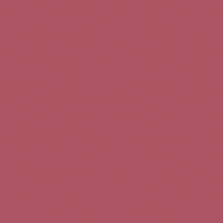
Teléfono de contacto:
+34 963 52 51 51
Correo electrónico:
info@5bseleccion.es
Nuestra filosofía
Preguntas frecuentes
Condiciones de uso
Pago seguro