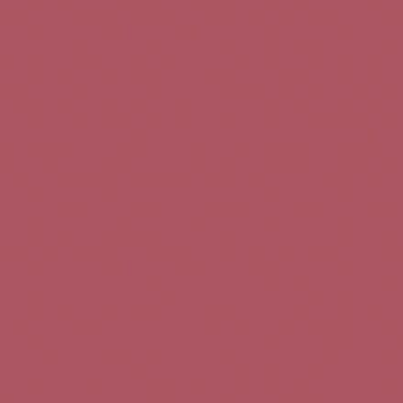
Teléfono de contacto:
+34 963 52 51 51
Correo electrónico:
info@5bseleccion.es
Nuestra filosofía
Preguntas frecuentes
Condiciones de uso
Pago seguro