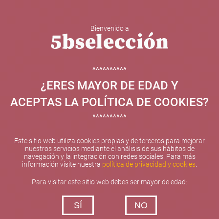
Bienvenido a
5b Creatividad y contenidos SL ha sido beneficiaria de
Fondos Europeos, cuyo objetivo el refuerzo del
crecimiento sostenible y la competitividad de las PYMES,
^^^^^^^^^^
y gracias al cual ha puesto en marcha un Plan de
¿ERES MAYOR DE EDAD Y
Internacionalización con el objetivo de mejorar su
posicionamiento competitivo en el exterior durante el año
ACEPTAS LA POLÍTICA DE COOKIES?
2025. Para ello ha contado con el apoyo del Programa
XPANDE de la Cámara de Comercio de Valencia.
^^^^^^^^^^
#EuropaSeSiente
Este sitio web utiliza cookies propias y de terceros para mejorar
nuestros servicios mediante el análisis de sus hábitos de
navegación y la integración con redes sociales. Para más
información visite nuestra
política de privacidad y cookies
.
Contacta con nosotros
Para visitar este sitio web debes ser mayor de edad:
De lunes a viernes de 10:00 h a 19:00 h
SÍ
NO