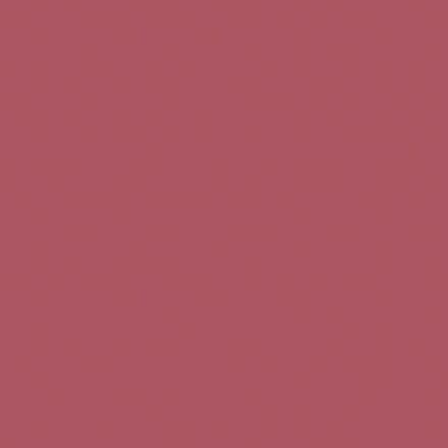
Teléfono de contacto:
+34 963 52 51 51
Correo electrónico:
info@5bseleccion.es
Nuestra filosofía
Preguntas frecuentes
Condiciones de uso
Pago seguro