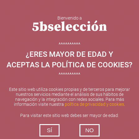
Bienvenido a
5b Creatividad y contenidos SL ha sido beneficiaria de
Fondos Europeos, cuyo objetivo el refuerzo del
crecimiento sostenible y la competitividad de las PYMES,
^^^^^^^^^^
y gracias al cual ha puesto en marcha un Plan de
¿ERES MAYOR DE EDAD Y
Internacionalización con el objetivo de mejorar su
posicionamiento competitivo en el exterior durante el año
ACEPTAS LA POLÍTICA DE COOKIES?
2025. Para ello ha contado con el apoyo del Programa
XPANDE de la Cámara de Comercio de Valencia.
^^^^^^^^^^
#EuropaSeSiente
Este sitio web utiliza cookies propias y de terceros para mejorar
nuestros servicios mediante el análisis de sus hábitos de
navegación y la integración con redes sociales. Para más
información visite nuestra
política de privacidad y cookies
.
Contacta con nosotros
Para visitar este sitio web debes ser mayor de edad:
De lunes a viernes de 10:00 h a 19:00 h
SÍ
NO