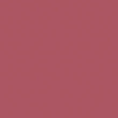
Teléfono de contacto:
+34 963 52 51 51
Correo electrónico:
info@5bseleccion.es
Nuestra filosofía
Preguntas frecuentes
Condiciones de uso
Pago seguro