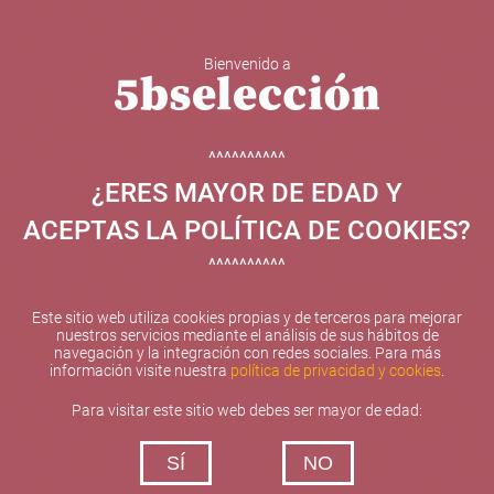
Bienvenido a
5b Creatividad y contenidos SL ha sido beneficiaria de
Fondos Europeos, cuyo objetivo el refuerzo del
crecimiento sostenible y la competitividad de las PYMES,
^^^^^^^^^^
y gracias al cual ha puesto en marcha un Plan de
¿ERES MAYOR DE EDAD Y
Internacionalización con el objetivo de mejorar su
posicionamiento competitivo en el exterior durante el año
ACEPTAS LA POLÍTICA DE COOKIES?
2025. Para ello ha contado con el apoyo del Programa
XPANDE de la Cámara de Comercio de Valencia.
^^^^^^^^^^
#EuropaSeSiente
Este sitio web utiliza cookies propias y de terceros para mejorar
nuestros servicios mediante el análisis de sus hábitos de
navegación y la integración con redes sociales. Para más
información visite nuestra
política de privacidad y cookies
.
Contacta con nosotros
Para visitar este sitio web debes ser mayor de edad:
De lunes a viernes de 10:00 h a 19:00 h
SÍ
NO