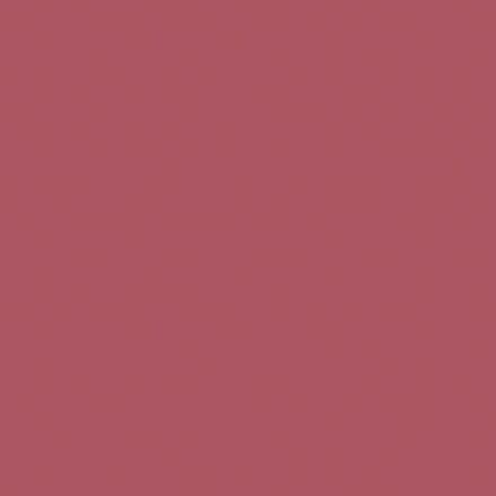
Teléfono de contacto:
+34 963 52 51 51
Correo electrónico:
info@5bseleccion.es
Nuestra filosofía
Preguntas frecuentes
Condiciones de uso
Pago seguro