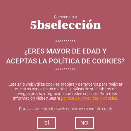
Bienvenido a
5b Creatividad y contenidos SL ha sido beneficiaria de
Fondos Europeos, cuyo objetivo el refuerzo del
crecimiento sostenible y la competitividad de las PYMES,
^^^^^^^^^^
y gracias al cual ha puesto en marcha un Plan de
¿ERES MAYOR DE EDAD Y
Internacionalización con el objetivo de mejorar su
posicionamiento competitivo en el exterior durante el año
ACEPTAS LA POLÍTICA DE COOKIES?
2025. Para ello ha contado con el apoyo del Programa
XPANDE de la Cámara de Comercio de Valencia.
^^^^^^^^^^
#EuropaSeSiente
Este sitio web utiliza cookies propias y de terceros para mejorar
nuestros servicios mediante el análisis de sus hábitos de
navegación y la integración con redes sociales. Para más
información visite nuestra
política de privacidad y cookies
.
Contacta con nosotros
Para visitar este sitio web debes ser mayor de edad:
De lunes a viernes de 10:00 h a 19:00 h
SÍ
NO