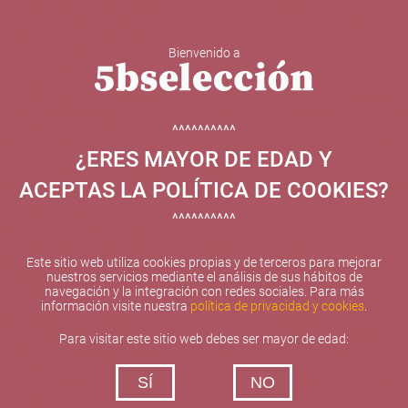
Bienvenido a
5b Creatividad y contenidos SL ha sido beneficiaria de
Fondos Europeos, cuyo objetivo el refuerzo del
crecimiento sostenible y la competitividad de las PYMES,
^^^^^^^^^^
y gracias al cual ha puesto en marcha un Plan de
¿ERES MAYOR DE EDAD Y
Internacionalización con el objetivo de mejorar su
posicionamiento competitivo en el exterior durante el año
ACEPTAS LA POLÍTICA DE COOKIES?
2025. Para ello ha contado con el apoyo del Programa
XPANDE de la Cámara de Comercio de Valencia.
^^^^^^^^^^
#EuropaSeSiente
Este sitio web utiliza cookies propias y de terceros para mejorar
nuestros servicios mediante el análisis de sus hábitos de
navegación y la integración con redes sociales. Para más
información visite nuestra
política de privacidad y cookies
.
Contacta con nosotros
Para visitar este sitio web debes ser mayor de edad:
De lunes a viernes de 10:00 h a 19:00 h
SÍ
NO