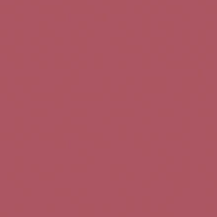
Teléfono de contacto:
+34 963 52 51 51
Correo electrónico:
info@5bseleccion.es
Nuestra filosofía
Preguntas frecuentes
Condiciones de uso
Pago seguro