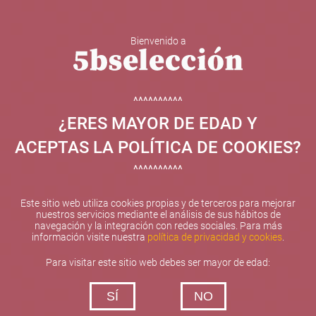
Bienvenido a
5b Creatividad y contenidos SL ha sido beneficiaria de
Fondos Europeos, cuyo objetivo el refuerzo del
crecimiento sostenible y la competitividad de las PYMES,
^^^^^^^^^^
y gracias al cual ha puesto en marcha un Plan de
¿ERES MAYOR DE EDAD Y
Internacionalización con el objetivo de mejorar su
posicionamiento competitivo en el exterior durante el año
ACEPTAS LA POLÍTICA DE COOKIES?
2025. Para ello ha contado con el apoyo del Programa
XPANDE de la Cámara de Comercio de Valencia.
^^^^^^^^^^
#EuropaSeSiente
Este sitio web utiliza cookies propias y de terceros para mejorar
nuestros servicios mediante el análisis de sus hábitos de
navegación y la integración con redes sociales. Para más
información visite nuestra
política de privacidad y cookies
.
Contacta con nosotros
Para visitar este sitio web debes ser mayor de edad:
De lunes a viernes de 10:00 h a 19:00 h
SÍ
NO