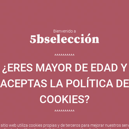
Bienvenido a
 Y ESPUMOSOS
OTROS
CATAS
EVENTOS
BODEGA
^^^^^^^^^^
¿ERES MAYOR DE EDAD Y
ha sido beneficiaria de Fondos Europeos, cuyo objetivo el refuer
 y gracias al cual ha puesto en marcha un Plan de Internacional
ACEPTAS LA POLÍTICA DE
etitivo en el exterior durante el año 2025. Para ello ha conta
cio de Valencia. #EuropaSeSiente
COOKIES?
^^^^^^^^^^
Pago seguro
 sitio web utiliza cookies propias y de terceros para mejorar nuestros serv