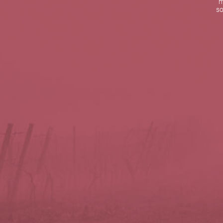
m
De lunes a viernes de 10:00 h a 19:00 h
so
Teléfono de contacto:
+34 963 52 51 51
Correo electrónico:
info@5bseleccion.es
Nuestra filosofía
Preguntas frecuentes
Condiciones de uso