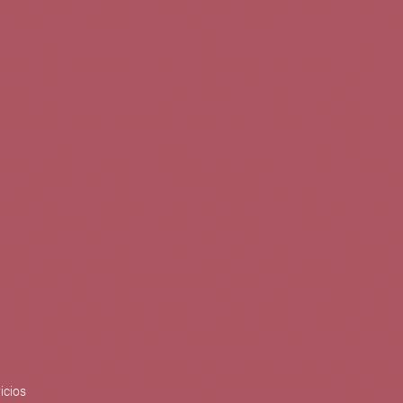
0
Buscar
Tu cuenta
Cesta
S
BLOG
PUBLICACIONES
ENOPLANES
zo del crecimiento sostenible y
ización con el objetivo de
do con el apoyo del Programa
Síguenos en redes
icios