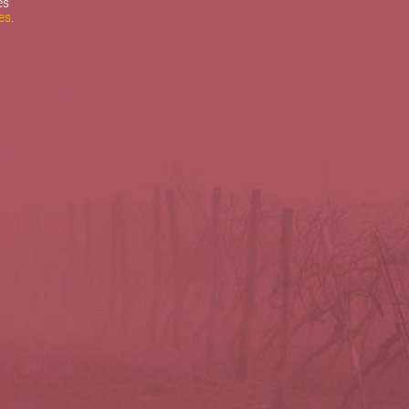
es
es
.