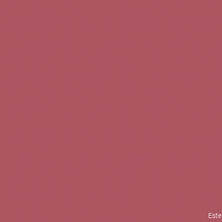
TINTOS
BLANCOS
ROSADOS
CAVAS
5b Creatividad y contenidos SL 
la competitividad de las PYMES,
mejorar su posicionamiento comp
XPANDE de la Cámara de Comer
Contacta con nosotros
Este