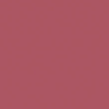
Teléfono de contacto:
+34 963 52 51 51
Correo electrónico:
info@5bseleccion.es
Nuestra filosofía
Preguntas frecuentes
Condiciones de uso
Pago seguro