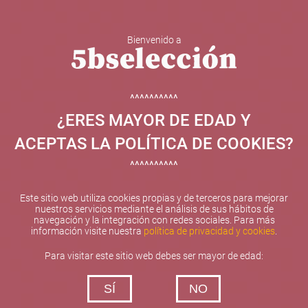
Bienvenido a
5b Creatividad y contenidos SL ha sido beneficiaria de
Fondos Europeos, cuyo objetivo el refuerzo del
crecimiento sostenible y la competitividad de las PYMES,
^^^^^^^^^^
y gracias al cual ha puesto en marcha un Plan de
¿ERES MAYOR DE EDAD Y
Internacionalización con el objetivo de mejorar su
posicionamiento competitivo en el exterior durante el año
ACEPTAS LA POLÍTICA DE COOKIES?
2025. Para ello ha contado con el apoyo del Programa
XPANDE de la Cámara de Comercio de Valencia.
^^^^^^^^^^
#EuropaSeSiente
Este sitio web utiliza cookies propias y de terceros para mejorar
nuestros servicios mediante el análisis de sus hábitos de
navegación y la integración con redes sociales. Para más
información visite nuestra
política de privacidad y cookies
.
Contacta con nosotros
Para visitar este sitio web debes ser mayor de edad:
De lunes a viernes de 10:00 h a 19:00 h
SÍ
NO