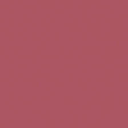
Teléfono de contacto:
+34 963 52 51 51
Correo electrónico:
info@5bseleccion.es
Nuestra filosofía
Preguntas frecuentes
Condiciones de uso
Pago seguro