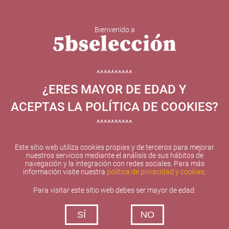
Bienvenido a
5b Creatividad y contenidos SL ha sido beneficiaria de
Fondos Europeos, cuyo objetivo el refuerzo del
crecimiento sostenible y la competitividad de las PYMES,
^^^^^^^^^^
y gracias al cual ha puesto en marcha un Plan de
¿ERES MAYOR DE EDAD Y
Internacionalización con el objetivo de mejorar su
posicionamiento competitivo en el exterior durante el año
ACEPTAS LA POLÍTICA DE COOKIES?
2025. Para ello ha contado con el apoyo del Programa
XPANDE de la Cámara de Comercio de Valencia.
^^^^^^^^^^
#EuropaSeSiente
Este sitio web utiliza cookies propias y de terceros para mejorar
nuestros servicios mediante el análisis de sus hábitos de
navegación y la integración con redes sociales. Para más
información visite nuestra
política de privacidad y cookies
.
Contacta con nosotros
Para visitar este sitio web debes ser mayor de edad:
De lunes a viernes de 10:00 h a 19:00 h
SÍ
NO