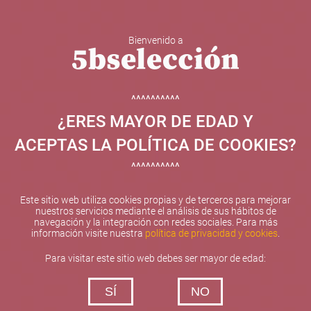
Bienvenido a
5b Creatividad y contenidos SL ha sido beneficiaria de
Fondos Europeos, cuyo objetivo el refuerzo del
crecimiento sostenible y la competitividad de las PYMES,
^^^^^^^^^^
y gracias al cual ha puesto en marcha un Plan de
¿ERES MAYOR DE EDAD Y
Internacionalización con el objetivo de mejorar su
posicionamiento competitivo en el exterior durante el año
ACEPTAS LA POLÍTICA DE COOKIES?
2025. Para ello ha contado con el apoyo del Programa
XPANDE de la Cámara de Comercio de Valencia.
^^^^^^^^^^
#EuropaSeSiente
Este sitio web utiliza cookies propias y de terceros para mejorar
nuestros servicios mediante el análisis de sus hábitos de
navegación y la integración con redes sociales. Para más
información visite nuestra
política de privacidad y cookies
.
Contacta con nosotros
Para visitar este sitio web debes ser mayor de edad:
De lunes a viernes de 10:00 h a 19:00 h
SÍ
NO