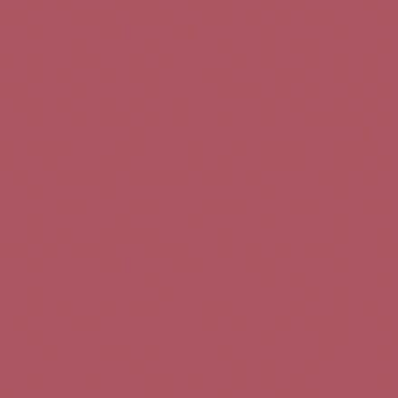
Teléfono de contacto:
+34 963 52 51 51
Correo electrónico:
info@5bseleccion.es
Nuestra filosofía
Preguntas frecuentes
Condiciones de uso
Pago seguro