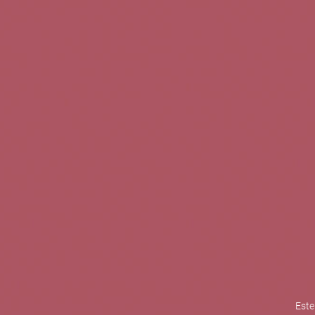
TINTOS
BLANCOS
ROSADOS
CAVAS
5b Creatividad y contenidos SL 
la competitividad de las PYMES,
mejorar su posicionamiento comp
XPANDE de la Cámara de Comer
Contacta con nosotros
Este