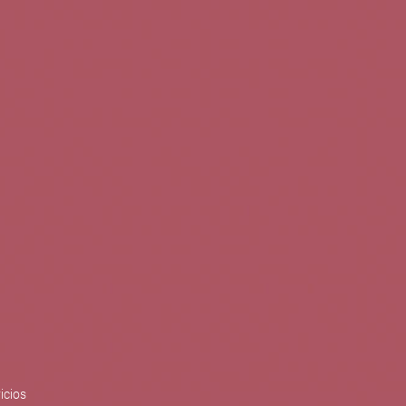
0
Buscar
Tu cuenta
Cesta
S
BLOG
PUBLICACIONES
ENOPLANES
zo del crecimiento sostenible y
ización con el objetivo de
do con el apoyo del Programa
Síguenos en redes
icios