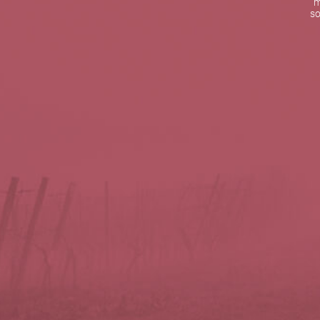
m
De lunes a viernes de 10:00 h a 19:00 h
so
Teléfono de contacto:
+34 963 52 51 51
Correo electrónico:
info@5bseleccion.es
Nuestra filosofía
Preguntas frecuentes
Condiciones de uso