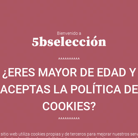
Bienvenido a
 Y ESPUMOSOS
OTROS
CATAS
EVENTOS
BODEGA
^^^^^^^^^^
¿ERES MAYOR DE EDAD Y
ha sido beneficiaria de Fondos Europeos, cuyo objetivo el refuer
 y gracias al cual ha puesto en marcha un Plan de Internacional
ACEPTAS LA POLÍTICA DE
etitivo en el exterior durante el año 2025. Para ello ha conta
cio de Valencia. #EuropaSeSiente
COOKIES?
^^^^^^^^^^
Pago seguro
 sitio web utiliza cookies propias y de terceros para mejorar nuestros serv