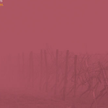
es
es
.