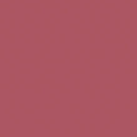
Teléfono de contacto:
+34 963 52 51 51
Correo electrónico:
info@5bseleccion.es
Nuestra filosofía
Preguntas frecuentes
Condiciones de uso
Pago seguro