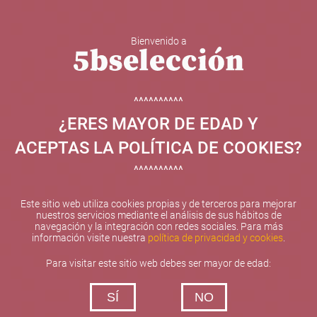
Bienvenido a
5b Creatividad y contenidos SL ha sido beneficiaria de
Fondos Europeos, cuyo objetivo el refuerzo del
crecimiento sostenible y la competitividad de las PYMES,
^^^^^^^^^^
y gracias al cual ha puesto en marcha un Plan de
¿ERES MAYOR DE EDAD Y
Internacionalización con el objetivo de mejorar su
posicionamiento competitivo en el exterior durante el año
ACEPTAS LA POLÍTICA DE COOKIES?
2025. Para ello ha contado con el apoyo del Programa
XPANDE de la Cámara de Comercio de Valencia.
^^^^^^^^^^
#EuropaSeSiente
Este sitio web utiliza cookies propias y de terceros para mejorar
nuestros servicios mediante el análisis de sus hábitos de
navegación y la integración con redes sociales. Para más
información visite nuestra
política de privacidad y cookies
.
Contacta con nosotros
Para visitar este sitio web debes ser mayor de edad:
De lunes a viernes de 10:00 h a 19:00 h
SÍ
NO