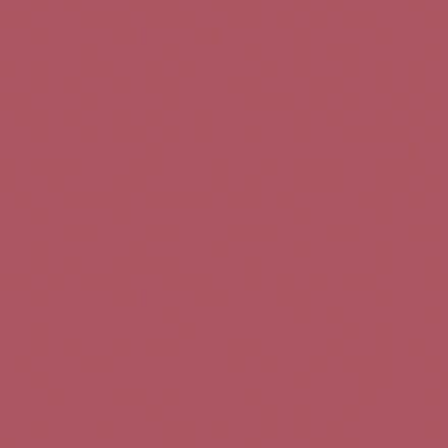
Teléfono de contacto:
+34 963 52 51 51
Correo electrónico:
info@5bseleccion.es
Nuestra filosofía
Preguntas frecuentes
Condiciones de uso
Pago seguro