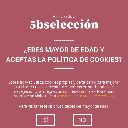
Bienvenido a
5b Creatividad y contenidos SL ha sido beneficiaria de
Fondos Europeos, cuyo objetivo el refuerzo del
crecimiento sostenible y la competitividad de las PYMES,
^^^^^^^^^^
y gracias al cual ha puesto en marcha un Plan de
¿ERES MAYOR DE EDAD Y
Internacionalización con el objetivo de mejorar su
posicionamiento competitivo en el exterior durante el año
ACEPTAS LA POLÍTICA DE COOKIES?
2025. Para ello ha contado con el apoyo del Programa
XPANDE de la Cámara de Comercio de Valencia.
^^^^^^^^^^
#EuropaSeSiente
Este sitio web utiliza cookies propias y de terceros para mejorar
nuestros servicios mediante el análisis de sus hábitos de
navegación y la integración con redes sociales. Para más
información visite nuestra
política de privacidad y cookies
.
Contacta con nosotros
Para visitar este sitio web debes ser mayor de edad:
De lunes a viernes de 10:00 h a 19:00 h
SÍ
NO