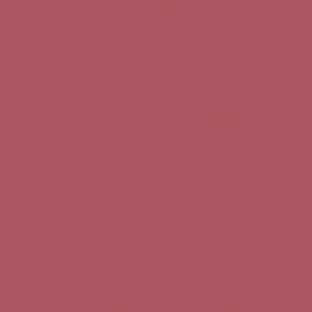
Teléfono de contacto:
+34 963 52 51 51
Correo electrónico:
info@5bseleccion.es
Nuestra filosofía
Preguntas frecuentes
Condiciones de uso
Pago seguro