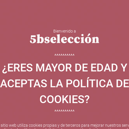
Bienvenido a
 Y ESPUMOSOS
OTROS
CATAS
EVENTOS
BODEGA
^^^^^^^^^^
¿ERES MAYOR DE EDAD Y
ha sido beneficiaria de Fondos Europeos, cuyo objetivo el refuer
 y gracias al cual ha puesto en marcha un Plan de Internacional
ACEPTAS LA POLÍTICA DE
etitivo en el exterior durante el año 2025. Para ello ha conta
cio de Valencia. #EuropaSeSiente
COOKIES?
^^^^^^^^^^
Pago seguro
 sitio web utiliza cookies propias y de terceros para mejorar nuestros serv