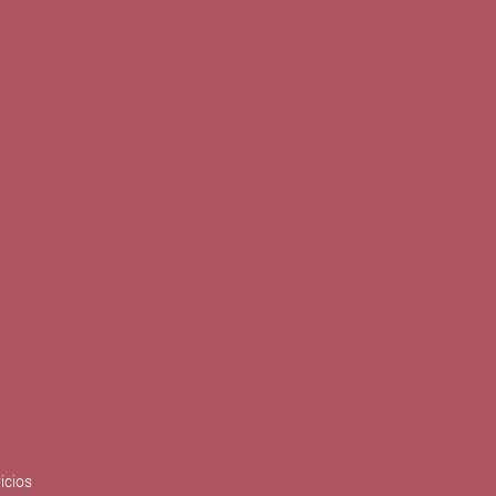
0
Buscar
Tu cuenta
Cesta
S
BLOG
PUBLICACIONES
ENOPLANES
zo del crecimiento sostenible y
ización con el objetivo de
do con el apoyo del Programa
Síguenos en redes
icios