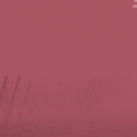
m
De lunes a viernes de 10:00 h a 19:00 h
so
Teléfono de contacto:
+34 963 52 51 51
Correo electrónico:
info@5bseleccion.es
Nuestra filosofía
Preguntas frecuentes
Condiciones de uso