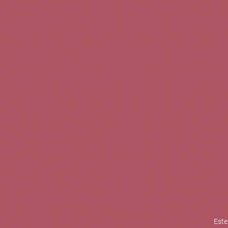
TINTOS
BLANCOS
ROSADOS
CAVAS
5b Creatividad y contenidos SL 
la competitividad de las PYMES,
mejorar su posicionamiento comp
XPANDE de la Cámara de Comer
Contacta con nosotros
Este