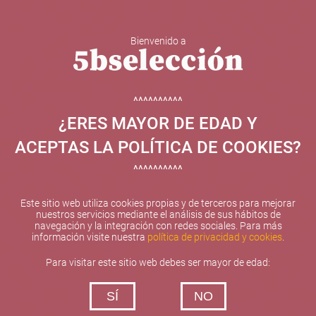
Bienvenido a
5b Creatividad y contenidos SL ha sido beneficiaria de
Fondos Europeos, cuyo objetivo el refuerzo del
crecimiento sostenible y la competitividad de las PYMES,
^^^^^^^^^^
y gracias al cual ha puesto en marcha un Plan de
¿ERES MAYOR DE EDAD Y
Internacionalización con el objetivo de mejorar su
posicionamiento competitivo en el exterior durante el año
ACEPTAS LA POLÍTICA DE COOKIES?
2025. Para ello ha contado con el apoyo del Programa
XPANDE de la Cámara de Comercio de Valencia.
^^^^^^^^^^
#EuropaSeSiente
Este sitio web utiliza cookies propias y de terceros para mejorar
nuestros servicios mediante el análisis de sus hábitos de
navegación y la integración con redes sociales. Para más
información visite nuestra
política de privacidad y cookies
.
Contacta con nosotros
Para visitar este sitio web debes ser mayor de edad:
De lunes a viernes de 10:00 h a 19:00 h
SÍ
NO