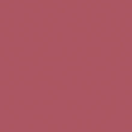
Teléfono de contacto:
+34 963 52 51 51
Correo electrónico:
info@5bseleccion.es
Nuestra filosofía
Preguntas frecuentes
Condiciones de uso
Pago seguro