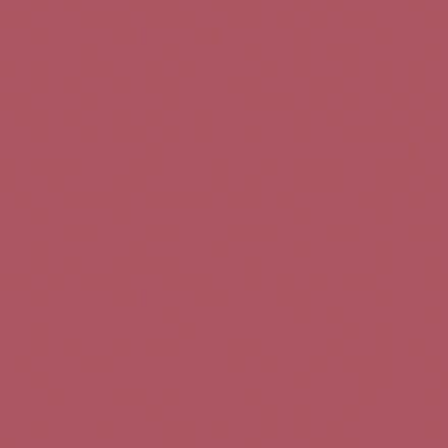
Teléfono de contacto:
+34 963 52 51 51
Correo electrónico:
info@5bseleccion.es
Nuestra filosofía
Preguntas frecuentes
Condiciones de uso
Pago seguro