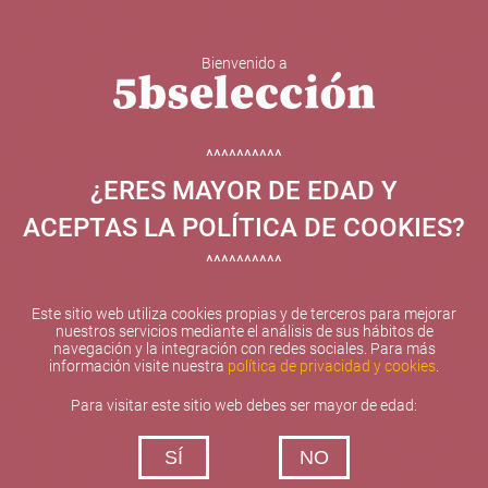
Bienvenido a
5b Creatividad y contenidos SL ha sido beneficiaria de
Fondos Europeos, cuyo objetivo el refuerzo del
crecimiento sostenible y la competitividad de las PYMES,
^^^^^^^^^^
y gracias al cual ha puesto en marcha un Plan de
¿ERES MAYOR DE EDAD Y
Internacionalización con el objetivo de mejorar su
posicionamiento competitivo en el exterior durante el año
ACEPTAS LA POLÍTICA DE COOKIES?
2025. Para ello ha contado con el apoyo del Programa
XPANDE de la Cámara de Comercio de Valencia.
^^^^^^^^^^
#EuropaSeSiente
Este sitio web utiliza cookies propias y de terceros para mejorar
nuestros servicios mediante el análisis de sus hábitos de
navegación y la integración con redes sociales. Para más
información visite nuestra
política de privacidad y cookies
.
Contacta con nosotros
Para visitar este sitio web debes ser mayor de edad:
De lunes a viernes de 10:00 h a 19:00 h
SÍ
NO