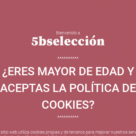
Bienvenido a
 Y ESPUMOSOS
OTROS
CATAS
EVENTOS
BODEGA
^^^^^^^^^^
¿ERES MAYOR DE EDAD Y
ha sido beneficiaria de Fondos Europeos, cuyo objetivo el refuer
 y gracias al cual ha puesto en marcha un Plan de Internacional
ACEPTAS LA POLÍTICA DE
etitivo en el exterior durante el año 2025. Para ello ha conta
cio de Valencia. #EuropaSeSiente
COOKIES?
^^^^^^^^^^
Pago seguro
 sitio web utiliza cookies propias y de terceros para mejorar nuestros serv