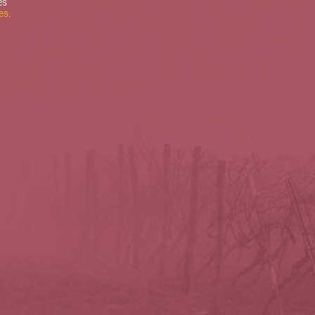
es
es
.