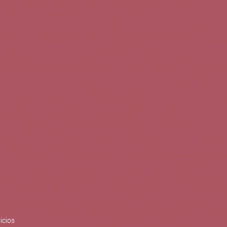
0
Buscar
Tu cuenta
Cesta
S
BLOG
PUBLICACIONES
ENOPLANES
zo del crecimiento sostenible y
ización con el objetivo de
do con el apoyo del Programa
Síguenos en redes
icios