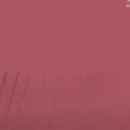
m
De lunes a viernes de 10:00 h a 19:00 h
so
Teléfono de contacto:
+34 963 52 51 51
Correo electrónico:
info@5bseleccion.es
Nuestra filosofía
Preguntas frecuentes
Condiciones de uso