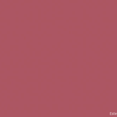
TINTOS
BLANCOS
ROSADOS
CAVAS
5b Creatividad y contenidos SL 
la competitividad de las PYMES,
mejorar su posicionamiento comp
XPANDE de la Cámara de Comer
Contacta con nosotros
Este