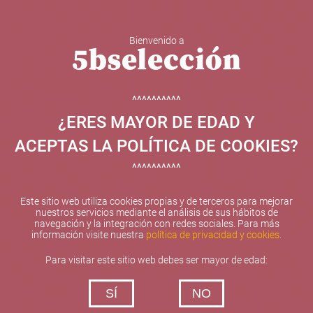
Bienvenido a
5b Creatividad y contenidos SL ha sido beneficiaria de
Fondos Europeos, cuyo objetivo el refuerzo del
crecimiento sostenible y la competitividad de las PYMES,
^^^^^^^^^^
y gracias al cual ha puesto en marcha un Plan de
¿ERES MAYOR DE EDAD Y
Internacionalización con el objetivo de mejorar su
posicionamiento competitivo en el exterior durante el año
ACEPTAS LA POLÍTICA DE COOKIES?
2025. Para ello ha contado con el apoyo del Programa
XPANDE de la Cámara de Comercio de Valencia.
^^^^^^^^^^
#EuropaSeSiente
Este sitio web utiliza cookies propias y de terceros para mejorar
nuestros servicios mediante el análisis de sus hábitos de
navegación y la integración con redes sociales. Para más
información visite nuestra
política de privacidad y cookies
.
Contacta con nosotros
Para visitar este sitio web debes ser mayor de edad:
De lunes a viernes de 10:00 h a 19:00 h
SÍ
NO