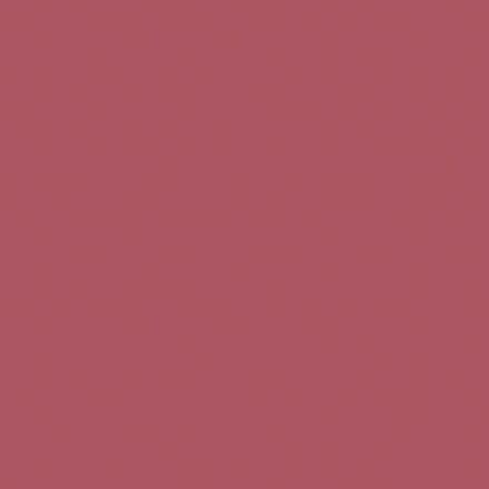
Teléfono de contacto:
+34 963 52 51 51
Correo electrónico:
info@5bseleccion.es
Nuestra filosofía
Preguntas frecuentes
Condiciones de uso
Pago seguro