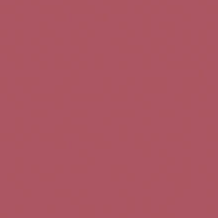
Teléfono de contacto:
+34 963 52 51 51
Correo electrónico:
info@5bseleccion.es
Nuestra filosofía
Preguntas frecuentes
Condiciones de uso
Pago seguro