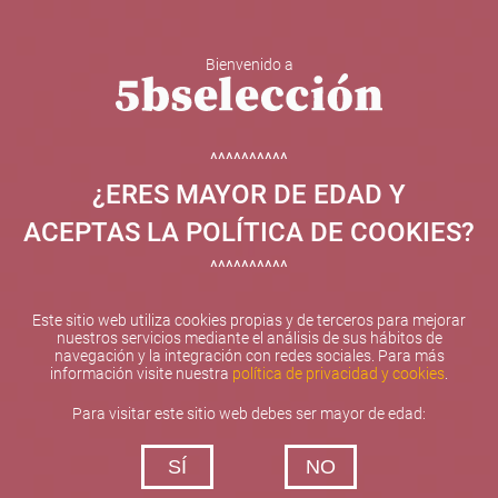
Bienvenido a
5b Creatividad y contenidos SL ha sido beneficiaria de
Fondos Europeos, cuyo objetivo el refuerzo del
crecimiento sostenible y la competitividad de las PYMES,
^^^^^^^^^^
y gracias al cual ha puesto en marcha un Plan de
¿ERES MAYOR DE EDAD Y
Internacionalización con el objetivo de mejorar su
posicionamiento competitivo en el exterior durante el año
ACEPTAS LA POLÍTICA DE COOKIES?
2025. Para ello ha contado con el apoyo del Programa
XPANDE de la Cámara de Comercio de Valencia.
^^^^^^^^^^
#EuropaSeSiente
Este sitio web utiliza cookies propias y de terceros para mejorar
nuestros servicios mediante el análisis de sus hábitos de
navegación y la integración con redes sociales. Para más
información visite nuestra
política de privacidad y cookies
.
Contacta con nosotros
Para visitar este sitio web debes ser mayor de edad:
De lunes a viernes de 10:00 h a 19:00 h
SÍ
NO