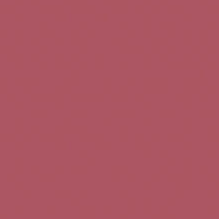
Teléfono de contacto:
+34 963 52 51 51
Correo electrónico:
info@5bseleccion.es
Nuestra filosofía
Preguntas frecuentes
Condiciones de uso
Pago seguro