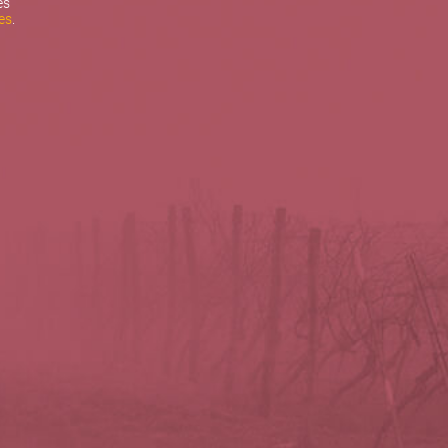
es
es
.