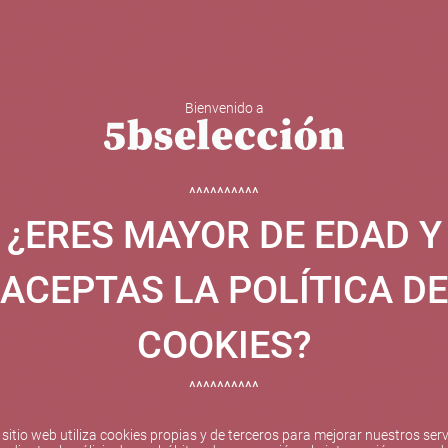
Bienvenido a
 Y ESPUMOSOS
OTROS
CATAS
EVENTOS
BODEGA
^^^^^^^^^^
¿ERES MAYOR DE EDAD Y
ha sido beneficiaria de Fondos Europeos, cuyo objetivo el refuer
 y gracias al cual ha puesto en marcha un Plan de Internacional
ACEPTAS LA POLÍTICA DE
etitivo en el exterior durante el año 2025. Para ello ha conta
cio de Valencia. #EuropaSeSiente
COOKIES?
^^^^^^^^^^
Pago seguro
 sitio web utiliza cookies propias y de terceros para mejorar nuestros serv