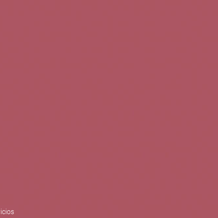
0
Buscar
Tu cuenta
Cesta
S
BLOG
PUBLICACIONES
ENOPLANES
zo del crecimiento sostenible y
ización con el objetivo de
do con el apoyo del Programa
Síguenos en redes
icios