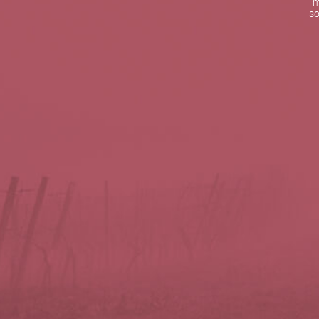
m
De lunes a viernes de 10:00 h a 19:00 h
so
Teléfono de contacto:
+34 963 52 51 51
Correo electrónico:
info@5bseleccion.es
Nuestra filosofía
Preguntas frecuentes
Condiciones de uso