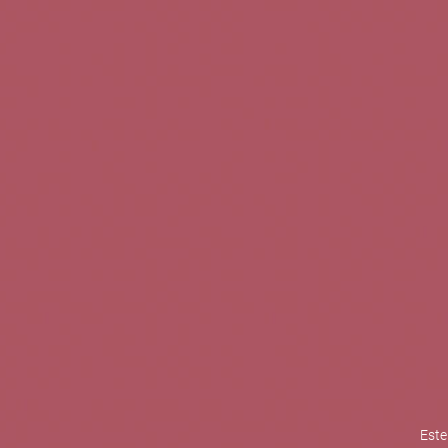
TINTOS
BLANCOS
ROSADOS
CAVAS
5b Creatividad y contenidos SL 
la competitividad de las PYMES,
mejorar su posicionamiento comp
XPANDE de la Cámara de Comer
Contacta con nosotros
Este