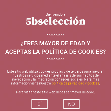
Bienvenido a
5b Creatividad y contenidos SL ha sido beneficiaria de
Fondos Europeos, cuyo objetivo el refuerzo del
crecimiento sostenible y la competitividad de las PYMES,
^^^^^^^^^^
y gracias al cual ha puesto en marcha un Plan de
¿ERES MAYOR DE EDAD Y
Internacionalización con el objetivo de mejorar su
posicionamiento competitivo en el exterior durante el año
ACEPTAS LA POLÍTICA DE COOKIES?
2025. Para ello ha contado con el apoyo del Programa
XPANDE de la Cámara de Comercio de Valencia.
^^^^^^^^^^
#EuropaSeSiente
Este sitio web utiliza cookies propias y de terceros para mejorar
nuestros servicios mediante el análisis de sus hábitos de
navegación y la integración con redes sociales. Para más
información visite nuestra
política de privacidad y cookies
.
Contacta con nosotros
Para visitar este sitio web debes ser mayor de edad:
De lunes a viernes de 10:00 h a 19:00 h
SÍ
NO