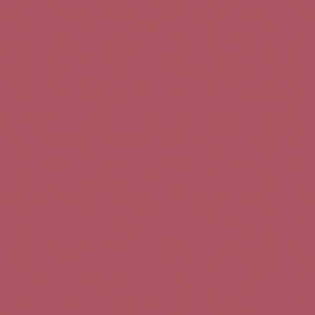
Teléfono de contacto:
+34 963 52 51 51
Correo electrónico:
info@5bseleccion.es
Nuestra filosofía
Preguntas frecuentes
Condiciones de uso
Pago seguro