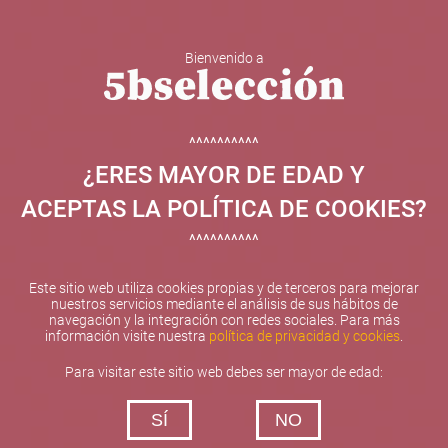
Bienvenido a
5b Creatividad y contenidos SL ha sido beneficiaria de
Fondos Europeos, cuyo objetivo el refuerzo del
crecimiento sostenible y la competitividad de las PYMES,
^^^^^^^^^^
y gracias al cual ha puesto en marcha un Plan de
¿ERES MAYOR DE EDAD Y
Internacionalización con el objetivo de mejorar su
posicionamiento competitivo en el exterior durante el año
ACEPTAS LA POLÍTICA DE COOKIES?
2025. Para ello ha contado con el apoyo del Programa
XPANDE de la Cámara de Comercio de Valencia.
^^^^^^^^^^
#EuropaSeSiente
Este sitio web utiliza cookies propias y de terceros para mejorar
nuestros servicios mediante el análisis de sus hábitos de
navegación y la integración con redes sociales. Para más
información visite nuestra
política de privacidad y cookies
.
Contacta con nosotros
Para visitar este sitio web debes ser mayor de edad:
De lunes a viernes de 10:00 h a 19:00 h
SÍ
NO