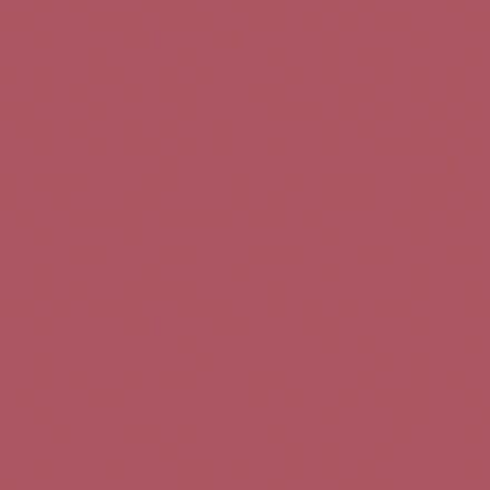
Teléfono de contacto:
+34 963 52 51 51
Correo electrónico:
info@5bseleccion.es
Nuestra filosofía
Preguntas frecuentes
Condiciones de uso
Pago seguro