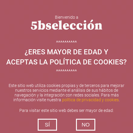
Bienvenido a
5b Creatividad y contenidos SL ha sido beneficiaria de
Fondos Europeos, cuyo objetivo el refuerzo del
crecimiento sostenible y la competitividad de las PYMES,
^^^^^^^^^^
y gracias al cual ha puesto en marcha un Plan de
¿ERES MAYOR DE EDAD Y
Internacionalización con el objetivo de mejorar su
posicionamiento competitivo en el exterior durante el año
ACEPTAS LA POLÍTICA DE COOKIES?
2025. Para ello ha contado con el apoyo del Programa
XPANDE de la Cámara de Comercio de Valencia.
^^^^^^^^^^
#EuropaSeSiente
Este sitio web utiliza cookies propias y de terceros para mejorar
nuestros servicios mediante el análisis de sus hábitos de
navegación y la integración con redes sociales. Para más
información visite nuestra
política de privacidad y cookies
.
Contacta con nosotros
Para visitar este sitio web debes ser mayor de edad:
De lunes a viernes de 10:00 h a 19:00 h
SÍ
NO