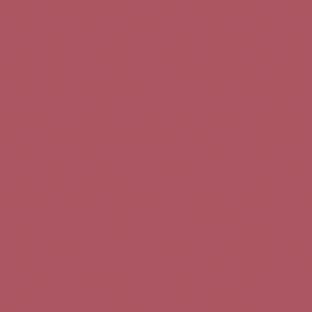
Teléfono de contacto:
+34 963 52 51 51
Correo electrónico:
info@5bseleccion.es
Nuestra filosofía
Preguntas frecuentes
Condiciones de uso
Pago seguro