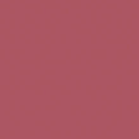
Teléfono de contacto:
+34 963 52 51 51
Correo electrónico:
info@5bseleccion.es
Nuestra filosofía
Preguntas frecuentes
Condiciones de uso
Pago seguro