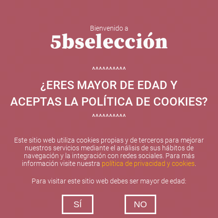
Bienvenido a
5b Creatividad y contenidos SL ha sido beneficiaria de
Fondos Europeos, cuyo objetivo el refuerzo del
crecimiento sostenible y la competitividad de las PYMES,
^^^^^^^^^^
y gracias al cual ha puesto en marcha un Plan de
¿ERES MAYOR DE EDAD Y
Internacionalización con el objetivo de mejorar su
posicionamiento competitivo en el exterior durante el año
ACEPTAS LA POLÍTICA DE COOKIES?
2025. Para ello ha contado con el apoyo del Programa
XPANDE de la Cámara de Comercio de Valencia.
^^^^^^^^^^
#EuropaSeSiente
Este sitio web utiliza cookies propias y de terceros para mejorar
nuestros servicios mediante el análisis de sus hábitos de
navegación y la integración con redes sociales. Para más
información visite nuestra
política de privacidad y cookies
.
Contacta con nosotros
Para visitar este sitio web debes ser mayor de edad:
De lunes a viernes de 10:00 h a 19:00 h
SÍ
NO