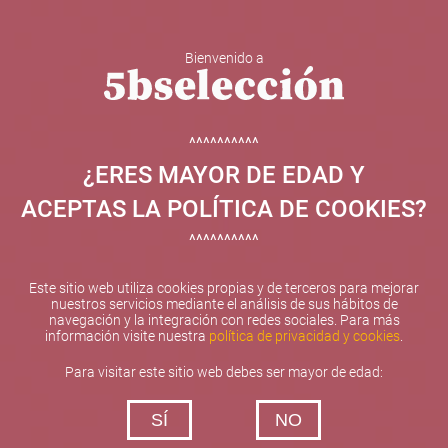
Bienvenido a
5b Creatividad y contenidos SL ha sido beneficiaria de
Fondos Europeos, cuyo objetivo el refuerzo del
crecimiento sostenible y la competitividad de las PYMES,
^^^^^^^^^^
y gracias al cual ha puesto en marcha un Plan de
¿ERES MAYOR DE EDAD Y
Internacionalización con el objetivo de mejorar su
posicionamiento competitivo en el exterior durante el año
ACEPTAS LA POLÍTICA DE COOKIES?
2025. Para ello ha contado con el apoyo del Programa
XPANDE de la Cámara de Comercio de Valencia.
^^^^^^^^^^
#EuropaSeSiente
Este sitio web utiliza cookies propias y de terceros para mejorar
nuestros servicios mediante el análisis de sus hábitos de
navegación y la integración con redes sociales. Para más
información visite nuestra
política de privacidad y cookies
.
Contacta con nosotros
Para visitar este sitio web debes ser mayor de edad:
De lunes a viernes de 10:00 h a 19:00 h
SÍ
NO