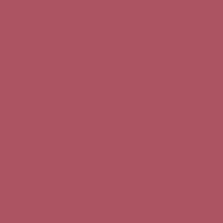
Teléfono de contacto:
+34 963 52 51 51
Correo electrónico:
info@5bseleccion.es
Nuestra filosofía
Preguntas frecuentes
Condiciones de uso
Pago seguro