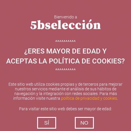
Bienvenido a
5b Creatividad y contenidos SL ha sido beneficiaria de
Fondos Europeos, cuyo objetivo el refuerzo del
crecimiento sostenible y la competitividad de las PYMES,
^^^^^^^^^^
y gracias al cual ha puesto en marcha un Plan de
¿ERES MAYOR DE EDAD Y
Internacionalización con el objetivo de mejorar su
posicionamiento competitivo en el exterior durante el año
ACEPTAS LA POLÍTICA DE COOKIES?
2025. Para ello ha contado con el apoyo del Programa
XPANDE de la Cámara de Comercio de Valencia.
^^^^^^^^^^
#EuropaSeSiente
Este sitio web utiliza cookies propias y de terceros para mejorar
nuestros servicios mediante el análisis de sus hábitos de
navegación y la integración con redes sociales. Para más
información visite nuestra
política de privacidad y cookies
.
Contacta con nosotros
Para visitar este sitio web debes ser mayor de edad:
De lunes a viernes de 10:00 h a 19:00 h
SÍ
NO