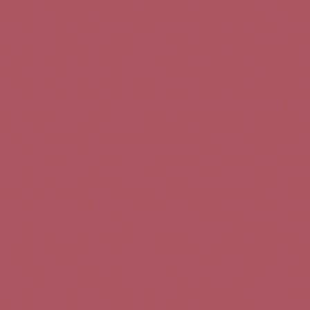
Teléfono de contacto:
+34 963 52 51 51
Correo electrónico:
info@5bseleccion.es
Nuestra filosofía
Preguntas frecuentes
Condiciones de uso
Pago seguro