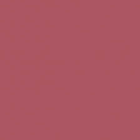
Teléfono de contacto:
+34 963 52 51 51
Correo electrónico:
info@5bseleccion.es
Nuestra filosofía
Preguntas frecuentes
Condiciones de uso
Pago seguro