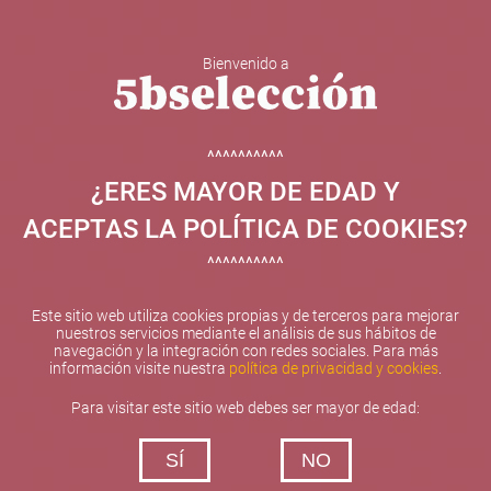
Bienvenido a
5b Creatividad y contenidos SL ha sido beneficiaria de
Fondos Europeos, cuyo objetivo el refuerzo del
crecimiento sostenible y la competitividad de las PYMES,
^^^^^^^^^^
y gracias al cual ha puesto en marcha un Plan de
¿ERES MAYOR DE EDAD Y
Internacionalización con el objetivo de mejorar su
posicionamiento competitivo en el exterior durante el año
ACEPTAS LA POLÍTICA DE COOKIES?
2025. Para ello ha contado con el apoyo del Programa
XPANDE de la Cámara de Comercio de Valencia.
^^^^^^^^^^
#EuropaSeSiente
Este sitio web utiliza cookies propias y de terceros para mejorar
nuestros servicios mediante el análisis de sus hábitos de
navegación y la integración con redes sociales. Para más
información visite nuestra
política de privacidad y cookies
.
Contacta con nosotros
Para visitar este sitio web debes ser mayor de edad:
De lunes a viernes de 10:00 h a 19:00 h
SÍ
NO