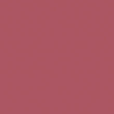
Teléfono de contacto:
+34 963 52 51 51
Correo electrónico:
info@5bseleccion.es
Nuestra filosofía
Preguntas frecuentes
Condiciones de uso
Pago seguro