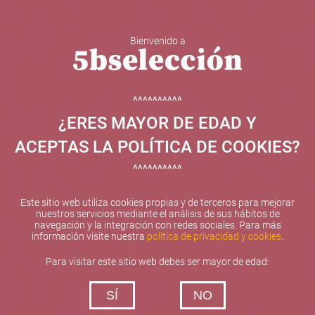
Bienvenido a
5b Creatividad y contenidos SL ha sido beneficiaria de
Fondos Europeos, cuyo objetivo el refuerzo del
crecimiento sostenible y la competitividad de las PYMES,
^^^^^^^^^^
y gracias al cual ha puesto en marcha un Plan de
¿ERES MAYOR DE EDAD Y
Internacionalización con el objetivo de mejorar su
posicionamiento competitivo en el exterior durante el año
ACEPTAS LA POLÍTICA DE COOKIES?
2025. Para ello ha contado con el apoyo del Programa
XPANDE de la Cámara de Comercio de Valencia.
^^^^^^^^^^
#EuropaSeSiente
Este sitio web utiliza cookies propias y de terceros para mejorar
nuestros servicios mediante el análisis de sus hábitos de
navegación y la integración con redes sociales. Para más
información visite nuestra
política de privacidad y cookies
.
Contacta con nosotros
Para visitar este sitio web debes ser mayor de edad:
De lunes a viernes de 10:00 h a 19:00 h
SÍ
NO