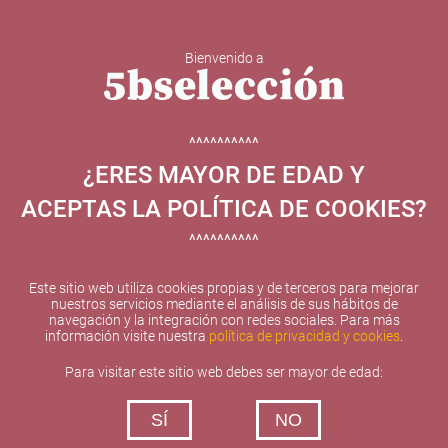
Bienvenido a
5b Creatividad y contenidos SL ha sido beneficiaria de
Fondos Europeos, cuyo objetivo el refuerzo del
crecimiento sostenible y la competitividad de las PYMES,
^^^^^^^^^^
y gracias al cual ha puesto en marcha un Plan de
¿ERES MAYOR DE EDAD Y
Internacionalización con el objetivo de mejorar su
posicionamiento competitivo en el exterior durante el año
ACEPTAS LA POLÍTICA DE COOKIES?
2025. Para ello ha contado con el apoyo del Programa
XPANDE de la Cámara de Comercio de Valencia.
^^^^^^^^^^
#EuropaSeSiente
Este sitio web utiliza cookies propias y de terceros para mejorar
nuestros servicios mediante el análisis de sus hábitos de
navegación y la integración con redes sociales. Para más
información visite nuestra
política de privacidad y cookies
.
Contacta con nosotros
Para visitar este sitio web debes ser mayor de edad:
De lunes a viernes de 10:00 h a 19:00 h
SÍ
NO