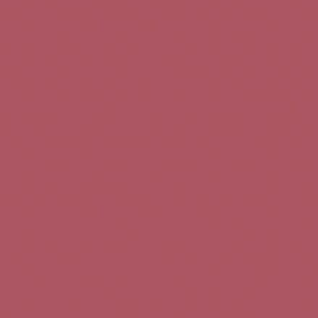
Teléfono de contacto:
+34 963 52 51 51
Correo electrónico:
info@5bseleccion.es
Nuestra filosofía
Preguntas frecuentes
Condiciones de uso
Pago seguro