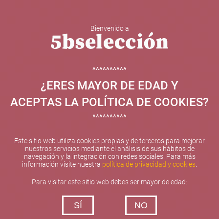
Bienvenido a
5b Creatividad y contenidos SL ha sido beneficiaria de
Fondos Europeos, cuyo objetivo el refuerzo del
crecimiento sostenible y la competitividad de las PYMES,
^^^^^^^^^^
y gracias al cual ha puesto en marcha un Plan de
¿ERES MAYOR DE EDAD Y
Internacionalización con el objetivo de mejorar su
posicionamiento competitivo en el exterior durante el año
ACEPTAS LA POLÍTICA DE COOKIES?
2025. Para ello ha contado con el apoyo del Programa
XPANDE de la Cámara de Comercio de Valencia.
^^^^^^^^^^
#EuropaSeSiente
Este sitio web utiliza cookies propias y de terceros para mejorar
nuestros servicios mediante el análisis de sus hábitos de
navegación y la integración con redes sociales. Para más
información visite nuestra
política de privacidad y cookies
.
Contacta con nosotros
Para visitar este sitio web debes ser mayor de edad:
De lunes a viernes de 10:00 h a 19:00 h
SÍ
NO