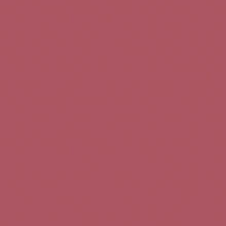
Teléfono de contacto:
+34 963 52 51 51
Correo electrónico:
info@5bseleccion.es
Nuestra filosofía
Preguntas frecuentes
Condiciones de uso
Pago seguro