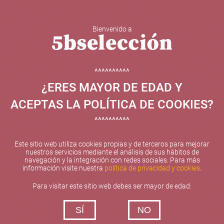
Bienvenido a
5b Creatividad y contenidos SL ha sido beneficiaria de
Fondos Europeos, cuyo objetivo el refuerzo del
crecimiento sostenible y la competitividad de las PYMES,
^^^^^^^^^^
y gracias al cual ha puesto en marcha un Plan de
¿ERES MAYOR DE EDAD Y
Internacionalización con el objetivo de mejorar su
posicionamiento competitivo en el exterior durante el año
ACEPTAS LA POLÍTICA DE COOKIES?
2025. Para ello ha contado con el apoyo del Programa
XPANDE de la Cámara de Comercio de Valencia.
^^^^^^^^^^
#EuropaSeSiente
Este sitio web utiliza cookies propias y de terceros para mejorar
nuestros servicios mediante el análisis de sus hábitos de
navegación y la integración con redes sociales. Para más
información visite nuestra
política de privacidad y cookies
.
Contacta con nosotros
Para visitar este sitio web debes ser mayor de edad:
De lunes a viernes de 10:00 h a 19:00 h
SÍ
NO