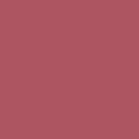
Teléfono de contacto:
+34 963 52 51 51
Correo electrónico:
info@5bseleccion.es
Nuestra filosofía
Preguntas frecuentes
Condiciones de uso
Pago seguro