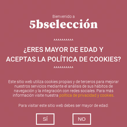
Bienvenido a
5b Creatividad y contenidos SL ha sido beneficiaria de
Fondos Europeos, cuyo objetivo el refuerzo del
crecimiento sostenible y la competitividad de las PYMES,
^^^^^^^^^^
y gracias al cual ha puesto en marcha un Plan de
¿ERES MAYOR DE EDAD Y
Internacionalización con el objetivo de mejorar su
posicionamiento competitivo en el exterior durante el año
ACEPTAS LA POLÍTICA DE COOKIES?
2025. Para ello ha contado con el apoyo del Programa
XPANDE de la Cámara de Comercio de Valencia.
^^^^^^^^^^
#EuropaSeSiente
Este sitio web utiliza cookies propias y de terceros para mejorar
nuestros servicios mediante el análisis de sus hábitos de
navegación y la integración con redes sociales. Para más
información visite nuestra
política de privacidad y cookies
.
Contacta con nosotros
Para visitar este sitio web debes ser mayor de edad:
De lunes a viernes de 10:00 h a 19:00 h
SÍ
NO