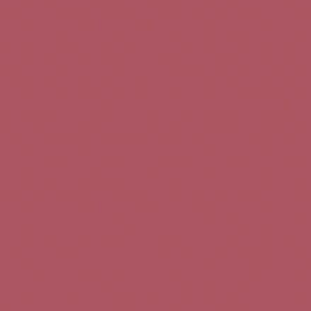
Teléfono de contacto:
+34 963 52 51 51
Correo electrónico:
info@5bseleccion.es
Nuestra filosofía
Preguntas frecuentes
Condiciones de uso
Pago seguro