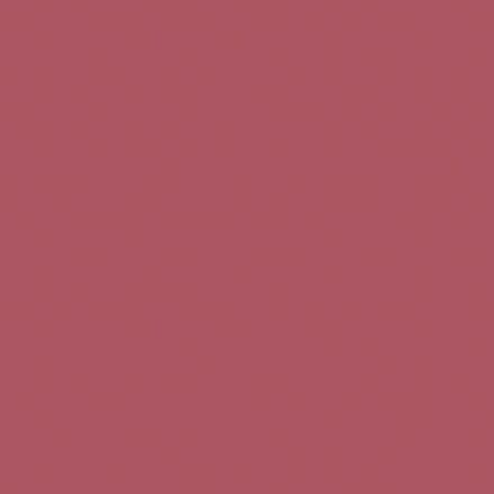
Teléfono de contacto:
+34 963 52 51 51
Correo electrónico:
info@5bseleccion.es
Nuestra filosofía
Preguntas frecuentes
Condiciones de uso
Pago seguro