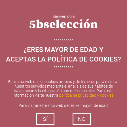
Bienvenido a
5b Creatividad y contenidos SL ha sido beneficiaria de
Fondos Europeos, cuyo objetivo el refuerzo del
crecimiento sostenible y la competitividad de las PYMES,
^^^^^^^^^^
y gracias al cual ha puesto en marcha un Plan de
¿ERES MAYOR DE EDAD Y
Internacionalización con el objetivo de mejorar su
posicionamiento competitivo en el exterior durante el año
ACEPTAS LA POLÍTICA DE COOKIES?
2025. Para ello ha contado con el apoyo del Programa
XPANDE de la Cámara de Comercio de Valencia.
^^^^^^^^^^
#EuropaSeSiente
Este sitio web utiliza cookies propias y de terceros para mejorar
nuestros servicios mediante el análisis de sus hábitos de
navegación y la integración con redes sociales. Para más
información visite nuestra
política de privacidad y cookies
.
Contacta con nosotros
Para visitar este sitio web debes ser mayor de edad:
De lunes a viernes de 10:00 h a 19:00 h
SÍ
NO