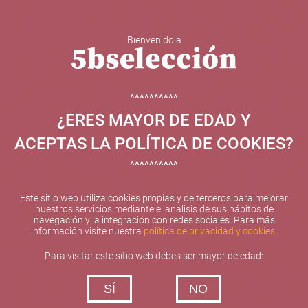
Bienvenido a
5b Creatividad y contenidos SL ha sido beneficiaria de
Fondos Europeos, cuyo objetivo el refuerzo del
crecimiento sostenible y la competitividad de las PYMES,
^^^^^^^^^^
y gracias al cual ha puesto en marcha un Plan de
¿ERES MAYOR DE EDAD Y
Internacionalización con el objetivo de mejorar su
posicionamiento competitivo en el exterior durante el año
ACEPTAS LA POLÍTICA DE COOKIES?
2025. Para ello ha contado con el apoyo del Programa
XPANDE de la Cámara de Comercio de Valencia.
^^^^^^^^^^
#EuropaSeSiente
Este sitio web utiliza cookies propias y de terceros para mejorar
nuestros servicios mediante el análisis de sus hábitos de
navegación y la integración con redes sociales. Para más
información visite nuestra
política de privacidad y cookies
.
Contacta con nosotros
Para visitar este sitio web debes ser mayor de edad:
De lunes a viernes de 10:00 h a 19:00 h
SÍ
NO