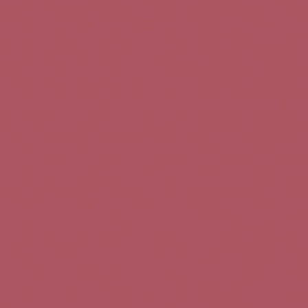
Teléfono de contacto:
+34 963 52 51 51
Correo electrónico:
info@5bseleccion.es
Nuestra filosofía
Preguntas frecuentes
Condiciones de uso
Pago seguro