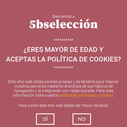
Bienvenido a
5b Creatividad y contenidos SL ha sido beneficiaria de
Fondos Europeos, cuyo objetivo el refuerzo del
crecimiento sostenible y la competitividad de las PYMES,
^^^^^^^^^^
y gracias al cual ha puesto en marcha un Plan de
¿ERES MAYOR DE EDAD Y
Internacionalización con el objetivo de mejorar su
posicionamiento competitivo en el exterior durante el año
ACEPTAS LA POLÍTICA DE COOKIES?
2025. Para ello ha contado con el apoyo del Programa
XPANDE de la Cámara de Comercio de Valencia.
^^^^^^^^^^
#EuropaSeSiente
Este sitio web utiliza cookies propias y de terceros para mejorar
nuestros servicios mediante el análisis de sus hábitos de
navegación y la integración con redes sociales. Para más
información visite nuestra
política de privacidad y cookies
.
Contacta con nosotros
Para visitar este sitio web debes ser mayor de edad:
De lunes a viernes de 10:00 h a 19:00 h
SÍ
NO