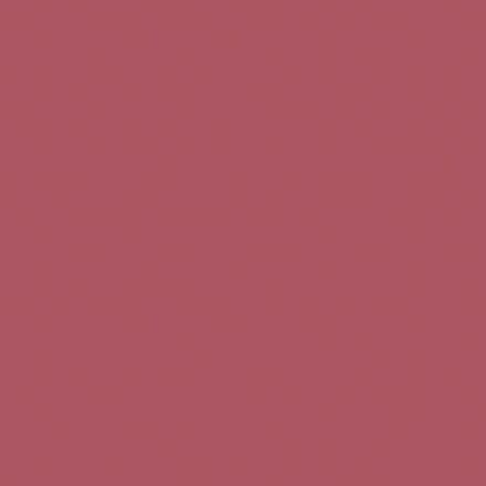
Teléfono de contacto:
+34 963 52 51 51
Correo electrónico:
info@5bseleccion.es
Nuestra filosofía
Preguntas frecuentes
Condiciones de uso
Pago seguro