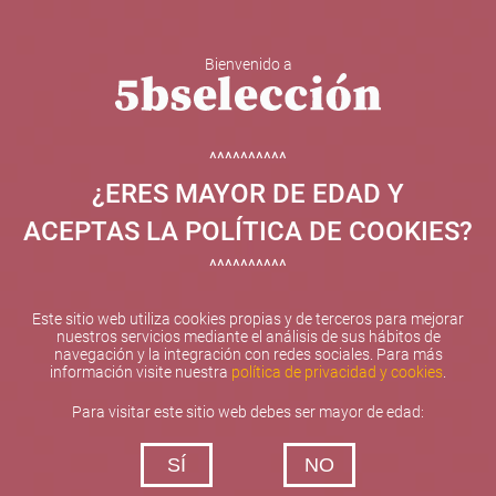
Bienvenido a
5b Creatividad y contenidos SL ha sido beneficiaria de
Fondos Europeos, cuyo objetivo el refuerzo del
crecimiento sostenible y la competitividad de las PYMES,
^^^^^^^^^^
y gracias al cual ha puesto en marcha un Plan de
¿ERES MAYOR DE EDAD Y
Internacionalización con el objetivo de mejorar su
posicionamiento competitivo en el exterior durante el año
ACEPTAS LA POLÍTICA DE COOKIES?
2025. Para ello ha contado con el apoyo del Programa
XPANDE de la Cámara de Comercio de Valencia.
^^^^^^^^^^
#EuropaSeSiente
Este sitio web utiliza cookies propias y de terceros para mejorar
nuestros servicios mediante el análisis de sus hábitos de
navegación y la integración con redes sociales. Para más
información visite nuestra
política de privacidad y cookies
.
Contacta con nosotros
Para visitar este sitio web debes ser mayor de edad:
De lunes a viernes de 10:00 h a 19:00 h
SÍ
NO