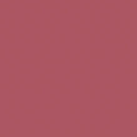
Teléfono de contacto:
+34 963 52 51 51
Correo electrónico:
info@5bseleccion.es
Nuestra filosofía
Preguntas frecuentes
Condiciones de uso
Pago seguro