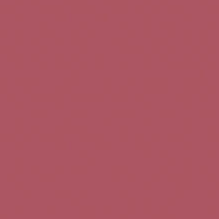
Teléfono de contacto:
+34 963 52 51 51
Correo electrónico:
info@5bseleccion.es
Nuestra filosofía
Preguntas frecuentes
Condiciones de uso
Pago seguro