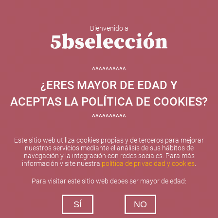
Bienvenido a
5b Creatividad y contenidos SL ha sido beneficiaria de
Fondos Europeos, cuyo objetivo el refuerzo del
crecimiento sostenible y la competitividad de las PYMES,
^^^^^^^^^^
y gracias al cual ha puesto en marcha un Plan de
¿ERES MAYOR DE EDAD Y
Internacionalización con el objetivo de mejorar su
posicionamiento competitivo en el exterior durante el año
ACEPTAS LA POLÍTICA DE COOKIES?
2025. Para ello ha contado con el apoyo del Programa
XPANDE de la Cámara de Comercio de Valencia.
^^^^^^^^^^
#EuropaSeSiente
Este sitio web utiliza cookies propias y de terceros para mejorar
nuestros servicios mediante el análisis de sus hábitos de
navegación y la integración con redes sociales. Para más
información visite nuestra
política de privacidad y cookies
.
Contacta con nosotros
Para visitar este sitio web debes ser mayor de edad:
De lunes a viernes de 10:00 h a 19:00 h
SÍ
NO