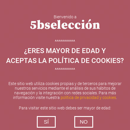
Bienvenido a
5b Creatividad y contenidos SL ha sido beneficiaria de
Fondos Europeos, cuyo objetivo el refuerzo del
crecimiento sostenible y la competitividad de las PYMES,
^^^^^^^^^^
y gracias al cual ha puesto en marcha un Plan de
¿ERES MAYOR DE EDAD Y
Internacionalización con el objetivo de mejorar su
posicionamiento competitivo en el exterior durante el año
ACEPTAS LA POLÍTICA DE COOKIES?
2025. Para ello ha contado con el apoyo del Programa
XPANDE de la Cámara de Comercio de Valencia.
^^^^^^^^^^
#EuropaSeSiente
Este sitio web utiliza cookies propias y de terceros para mejorar
nuestros servicios mediante el análisis de sus hábitos de
navegación y la integración con redes sociales. Para más
información visite nuestra
política de privacidad y cookies
.
Contacta con nosotros
Para visitar este sitio web debes ser mayor de edad:
De lunes a viernes de 10:00 h a 19:00 h
SÍ
NO