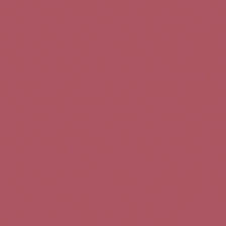
Teléfono de contacto:
+34 963 52 51 51
Correo electrónico:
info@5bseleccion.es
Nuestra filosofía
Preguntas frecuentes
Condiciones de uso
Pago seguro