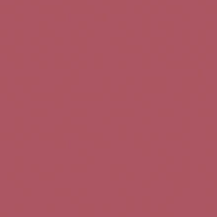
Teléfono de contacto:
+34 963 52 51 51
Correo electrónico:
info@5bseleccion.es
Nuestra filosofía
Preguntas frecuentes
Condiciones de uso
Pago seguro