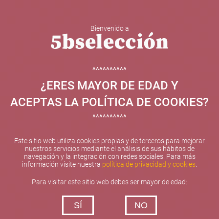
Bienvenido a
5b Creatividad y contenidos SL ha sido beneficiaria de
Fondos Europeos, cuyo objetivo el refuerzo del
crecimiento sostenible y la competitividad de las PYMES,
^^^^^^^^^^
y gracias al cual ha puesto en marcha un Plan de
¿ERES MAYOR DE EDAD Y
Internacionalización con el objetivo de mejorar su
posicionamiento competitivo en el exterior durante el año
ACEPTAS LA POLÍTICA DE COOKIES?
2025. Para ello ha contado con el apoyo del Programa
XPANDE de la Cámara de Comercio de Valencia.
^^^^^^^^^^
#EuropaSeSiente
Este sitio web utiliza cookies propias y de terceros para mejorar
nuestros servicios mediante el análisis de sus hábitos de
navegación y la integración con redes sociales. Para más
información visite nuestra
política de privacidad y cookies
.
Contacta con nosotros
Para visitar este sitio web debes ser mayor de edad:
De lunes a viernes de 10:00 h a 19:00 h
SÍ
NO