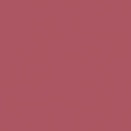
Teléfono de contacto:
+34 963 52 51 51
Correo electrónico:
info@5bseleccion.es
Nuestra filosofía
Preguntas frecuentes
Condiciones de uso
Pago seguro