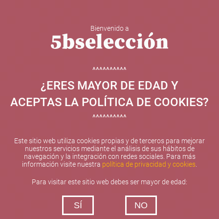
Bienvenido a
5b Creatividad y contenidos SL ha sido beneficiaria de
Fondos Europeos, cuyo objetivo el refuerzo del
crecimiento sostenible y la competitividad de las PYMES,
^^^^^^^^^^
y gracias al cual ha puesto en marcha un Plan de
¿ERES MAYOR DE EDAD Y
Internacionalización con el objetivo de mejorar su
posicionamiento competitivo en el exterior durante el año
ACEPTAS LA POLÍTICA DE COOKIES?
2025. Para ello ha contado con el apoyo del Programa
XPANDE de la Cámara de Comercio de Valencia.
^^^^^^^^^^
#EuropaSeSiente
Este sitio web utiliza cookies propias y de terceros para mejorar
nuestros servicios mediante el análisis de sus hábitos de
navegación y la integración con redes sociales. Para más
información visite nuestra
política de privacidad y cookies
.
Contacta con nosotros
Para visitar este sitio web debes ser mayor de edad:
De lunes a viernes de 10:00 h a 19:00 h
SÍ
NO